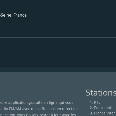
r-Seine, France
Station
RTL
otre application gratuite en ligne qui vous
France Info
 radio FM/AM avec des diffusions en direct de
France Inter
lication, vous pouvez rester à jour avec les