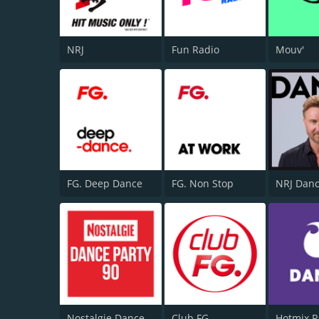
NRJ
Fun Radio
Mouv'
FG. Deep Dance
FG. Non Stop
NRJ Dan
Nostalgie Dance Party 90
Club FG.