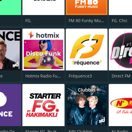
FG.
FM 80 Funky Music
FG. Chic
ce
Hotmix Radio Funky
Fréquence3
Direct FM
Hotmix Radio Dance
Starter FG. By Hakimakli
NRJ Clubbin
N' Radio