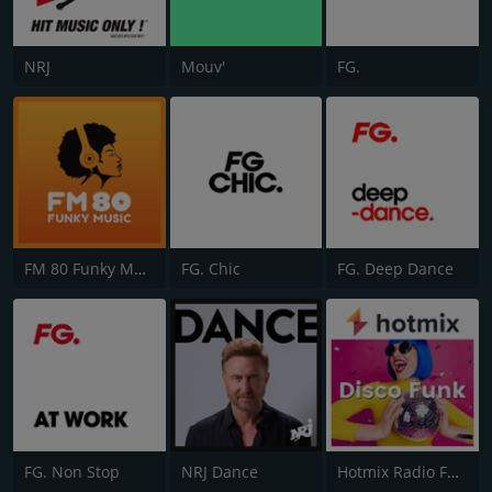
NRJ
Mouv'
FG.
FM 80 Funky Music
FG. Chic
FG. Deep Dance
FG. Non Stop
NRJ Dance
Hotmix Radio Funky