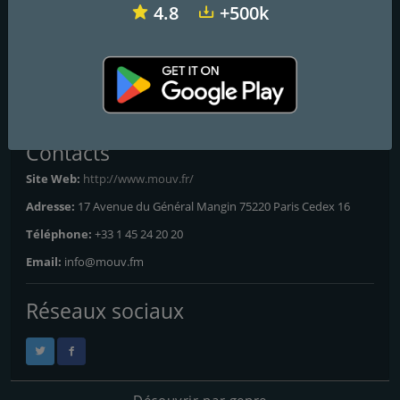
4.8
+500k
Bordeaux
: 87.7 FM
Dijon
: 88.9 FM
Lille
: 91.0 FM
Lyon
: 87.8 FM
Toutes les fréquences
Contacts
Site Web:
http://www.mouv.fr/
Adresse:
17 Avenue du Général Mangin 75220 Paris Cedex 16
Téléphone:
+33 1 45 24 20 20
Email:
info@mouv.fm
Réseaux sociaux
Découvrir par genre