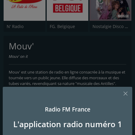
N' Radio
FG. Belgique
Nostalgie Disco Fever
Mouv'
Mouv' on it
Mouv' est une station de radio en ligne consacrée à la musique et
tournée vers un public jeune. Elle diffuse des morceaux et des
tubes variés, revendiquant sa nature "musicale des Antilles".
Programmes et Animateurs
Le Coffee Shop, La Sélection de Mouv, Le Closing, La Nuit
Radio FM France
Mouvementée, Yemi Alade - Criminal In Agbada, Nemir, Gros Mo -
Elle m'a eu, Bakar - Hell N Back, Roseaux, Blick Bassy - Kaät,
L'application radio numéro 1
Bongeziwe Mabandia - Zange
Frequencies FM