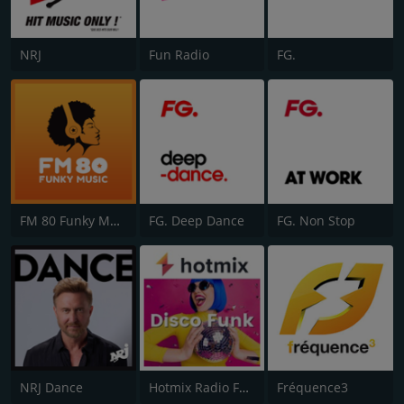
NRJ
Fun Radio
FG.
FM 80 Funky Music
FG. Deep Dance
FG. Non Stop
NRJ Dance
Hotmix Radio Funky
Fréquence3