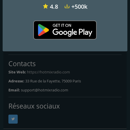
Hotmix Radio Funky
4.8
+500k
Le meilleur du disco & du funk
Le meilleur du disco & du funk
Frequencies FM
Paris
: Online
Contacts
Site Web:
https://hotmixradio.com
Adresse:
33 Rue de la Fayette, 75009 Paris
Email:
support@hotmixradio.com
Réseaux sociaux