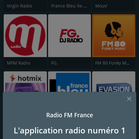
Virgin Radio
France Bleu Ile-de-France
Mouv'
MFM Radio
FG.
FM 80 Funky Music
Radio FM France
Hotmix Radio 80's
France Bleu Provence
Evasion FM
L'application radio numéro 1