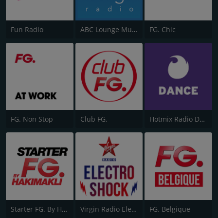
Fun Radio
ABC Lounge Music
FG. Chic
FG. Non Stop
Club FG.
Hotmix Radio Dance
Starter FG. By Hakimakli
Virgin Radio Electroshock
FG. Belgique