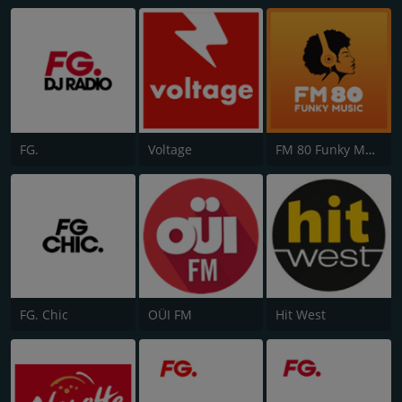
FG.
Voltage
FM 80 Funky Music
FG. Chic
OÜI FM
Hit West