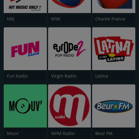
NRJ
RFM
Chante France
Fun Radio
Virgin Radio
Latina
Mouv'
MFM Radio
Beur FM