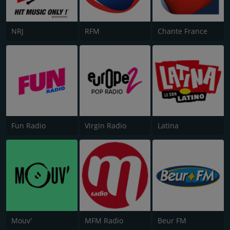
NRJ
RFM
Chante France
Fun Radio
Virgin Radio
Latina
Mouv'
MFM Radio
Beur FM