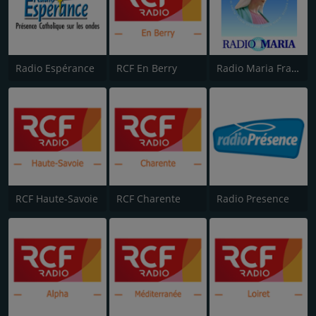
Radio Espérance
RCF En Berry
Radio Maria France
RCF Haute-Savoie
RCF Charente
Radio Presence