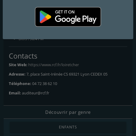
RCF Loir-et-Cher
La joie se partage
Frequencies FM
Blois
: 96.4 FM
Contacts
Site Web:
https://www.rcf.fr/loiretcher
Adresse:
7, place Saint-Irénée CS 69321 Lyon CEDEX 05
Téléphone:
04 72 38 62 10
Email:
auditeur@rcf.fr
Découvrir par genre
ENFANTS