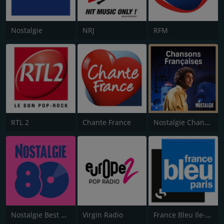
Nostalgie
NRJ
RFM
RTL 2
Chante France
Nostalgie Chansons Françaises
Nostalgie Best of 80s
Virgin Radio
France Bleu Ile-de-France