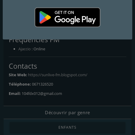
OLDSCHOOL
LE SOLEIL DANS VOTRE RADIO
un soleil dans votre radio
Frequencies FM
Ajaccio
: Online
Contacts
Site Web:
https://sunlive-fm.blogspot.com/
Téléphone:
0671326520
Email:
104fdx012@gmail.com
Découvrir par genre
ENFANTS