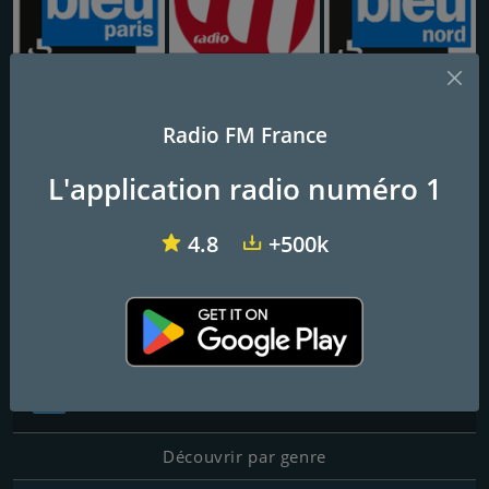
France Bleu Ile-de-France
MFM Radio
France Bleu Nord
Radio FM France
Mistral FM 92.4
L'application radio numéro 1
4.8
+500k
Contacts
Site Web:
http://radiomistral.cl/
Réseaux sociaux
Découvrir par genre