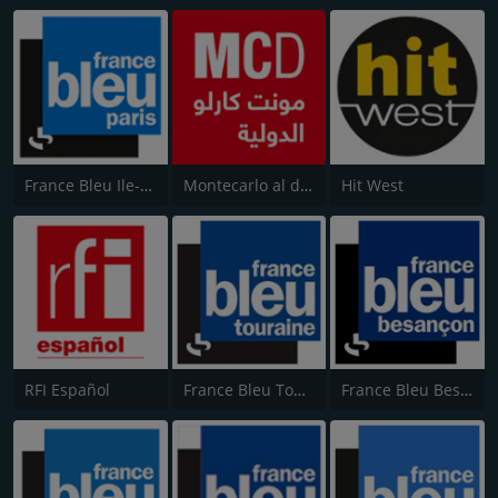
France Bleu Ile-de-France
Montecarlo al doualiya (مونت كارلو الدولية)
Hit West
RFI Español
France Bleu Touraine
France Bleu Besançon