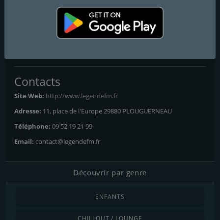
Frequencies FM
Brest
: 103.0 FM
Landerneau
: 103.0 FM
Morlaix
: DAB+
Contacts
Site Web:
http://www.legendefm.fr
Adresse:
11, place de l'Europe 29880 PLOUGUERNEAU
Téléphone:
09 52 19 21 99
Email:
contact@legendefm.fr
Découvrir par genre
ENFANTS
CHILLOUT / LOUNGE