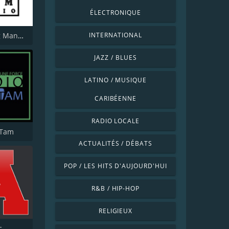
ÉLECTRONIQUE
Jazz Swing Manouche radio (JsmRadio)
INTERNATIONAL
JAZZ / BLUES
LATINO / MUSIQUE
CARIBÉENNE
RADIO LOCALE
mTam
ACTUALITÉS / DÉBATS
POP / LES HITS D'AUJOURD'HUI
R&B / HIP-HOP
RELIGIEUX
c