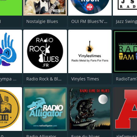
M
Nostalgie Blues
OUI FM Blues'N'Rock
sympa ...
Radio Rock & Blues
Vinyles Times
RadioTa
10
Radio Alligator
Eure du blues
alefamusi