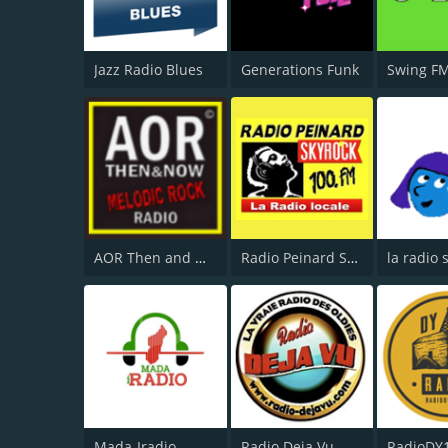
Jazz Radio Blues
Generations Funk
Swing F
AOR Then and Now
Radio Peinard Skyrock
la radio 
Mada-Iradio
Radio Deja Vu
RadioDY