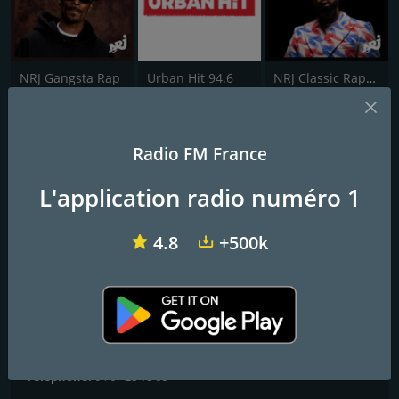
NRJ Gangsta Rap
Urban Hit 94.6
NRJ Classic Rap FR
Radio Peinard Skyrock
Radio FM France
La Radio Locale nº1
L'application radio numéro 1
Frequencies FM
4.8
+500k
Paris
: 100.0 FM
Contacts
Site Web:
http://www.peinard.fr/
Adresse:
44 bis allées Paul Riquet 34500 BÉZIERS
Téléphone:
04 67 28 18 66