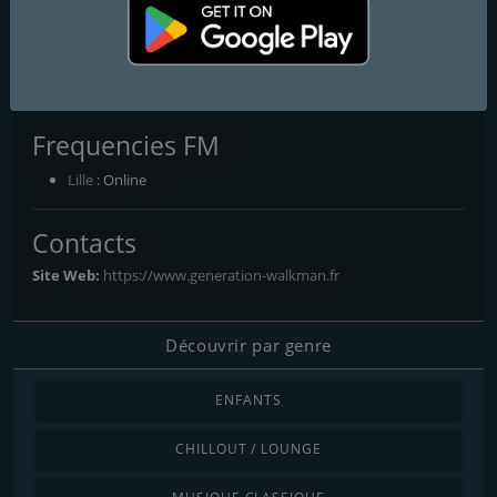
Generation Mix
40 ans de tubes mixés
40 ans de tubes in the mix
Frequencies FM
Lille
: Online
Contacts
Site Web:
https://www.generation-walkman.fr
Découvrir par genre
ENFANTS
CHILLOUT / LOUNGE