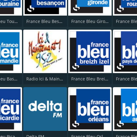
France Bleu Touraine
France Bleu Besançon
France Bleu Gironde
France Bleu Basse-Normandie
Radio Ici & Maintenant 95.2
France Bleu Breizh Izel
France Bleu Picardie
Delta FM
France Bleu Orléans