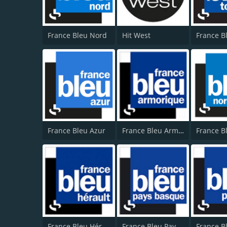
France Bleu Nord
Hit West
France Bleu Azur
France Bleu Armorique
France Bleu Hérault
France Bleu Pays Basque