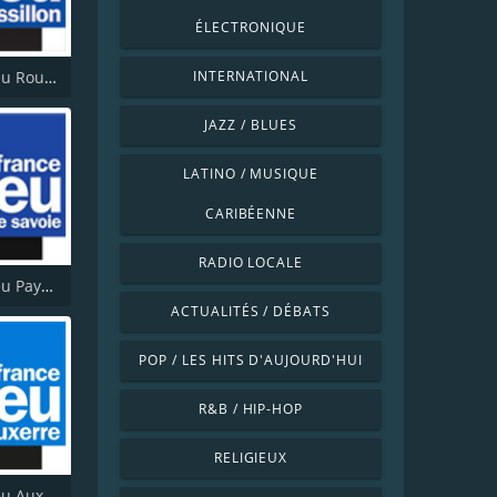
ÉLECTRONIQUE
France Bleu Roussillon
INTERNATIONAL
JAZZ / BLUES
LATINO / MUSIQUE
CARIBÉENNE
RADIO LOCALE
France Bleu Pays De Savoie
ACTUALITÉS / DÉBATS
POP / LES HITS D'AUJOURD'HUI
R&B / HIP-HOP
RELIGIEUX
France Bleu Auxerre