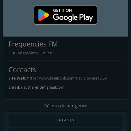
DMAX RADIO
Vos tubes préférés !
Tubes d'hier à nos jours. Programmation principalement axés sur
les années 80 (Disco - Funk - Italo Dance etc).
Frequencies FM
Angoulême
: Online
Contacts
Site Web:
https://www.facebook.com/david.piveteau.56
Email:
davcharente@gmail.com
Découvrir par genre
ENFANTS