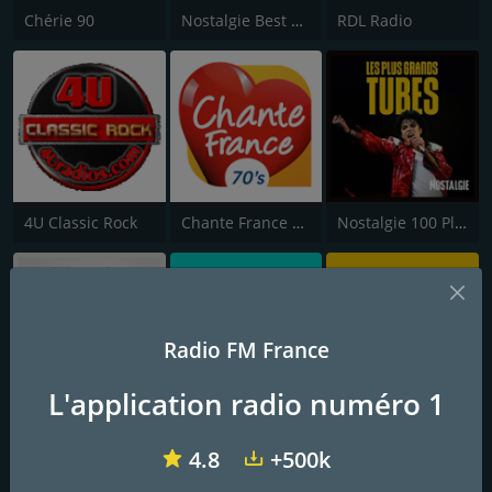
Chérie 90
Nostalgie Best of 70s
RDL Radio
4U Classic Rock
Chante France 70's
Nostalgie 100 Plus Grandes Chansons
Radio FM France
L'application radio numéro 1
Nostalgie Legendes
Nostalgie Best of 60's
Nostalgie Hit Parade 90
4.8
+500k