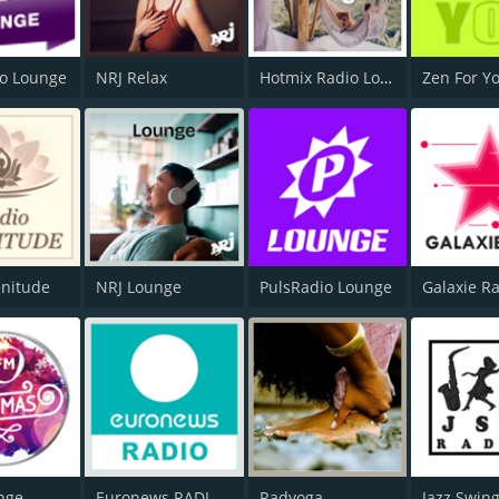
io Lounge
NRJ Relax
Hotmix Radio Lounge
Zen For Y
enitude
NRJ Lounge
PulsRadio Lounge
Galaxie R
nge
Euronews RADIO - Français
Radyoga