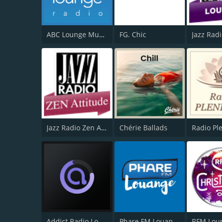
ABC Lounge Music
FG. Chic
Jazz Rad
Jazz Radio Zen Attitude
Chérie Ballads
Radio Pl
Addict Radio Lounge
Phare FM Louange
RFM Lou