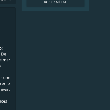
ROCK / MÉTAL
o:
. De
de mer
s
er une
rer le
hiver,
uces