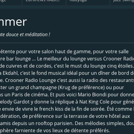
ummer
nte douce et méditation !
e détente pour votre salon haut de gamme, pour votre salle
tre bar lounge … Le meilleur du lounge versus Crooner Radi
 de cuivres et de cordes, c’est le must du lounge cinq étoiles
 Ekdahl, c’est le fond musical idéal pour un dîner de bord 
ise. Crooner Radio Lounge c’est aussi la radio des restaurant
ster un grand champagne (Krug de préférence) ou pour
 un Paris de cinéma. Et puis voici Mario Biondi pour donn
Melody Gardot y donne la réplique à Nat King Cole pour géné
vie de vivre le french kiss de la fin de soirée. Été comme 
ation, de préférence sur la terrasse de votre hôtel aux
amis depuis un rooftop parisien. Des mélodies simples, do
sphère farniente de vos lieux de détente préférés.