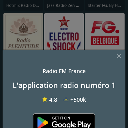
Hotmix Radio Dance
Jazz Radio Zen Attitude
Starter FG. By Hakimakli
Radio Plenitude
Virgin Radio Electroshock
FG. Belgique
Radio FM France
L'application radio numéro 1
4.8
+500k
NRJ Lounge
PulsRadio Lounge
Galaxie Radio FM