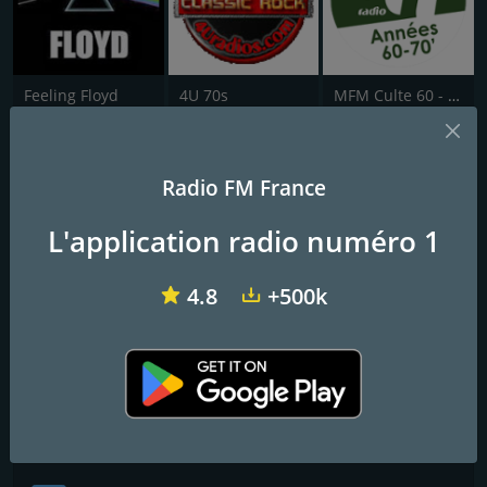
Feeling Floyd
4U 70s
MFM Culte 60 - 70
Chante France 60's
Radio FM France
Les plus belles chansons françaises
L'application radio numéro 1
Frequencies FM
4.8
+500k
Paris
: Online
Contacts
Site Web:
http://www.chantefrance.com/
Réseaux sociaux