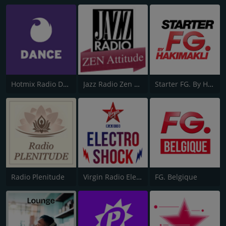
Hotmix Radio Dance
Jazz Radio Zen Attitude
Starter FG. By Hakimakli
Radio Plenitude
Virgin Radio Electroshock
FG. Belgique