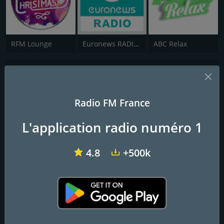
RFM Lounge
Euronews RADIO - Français
ABC Relax
Algorythme Lounge
Lounge & Bossa
Radio FM France
Lounge & Bossa
L'application radio numéro 1
Frequencies FM
4.8
+500k
Paris
: 24/24
Contacts
Site Web:
http://www.algorythmeradio.com
Email:
algorythme.radio@gmail.com