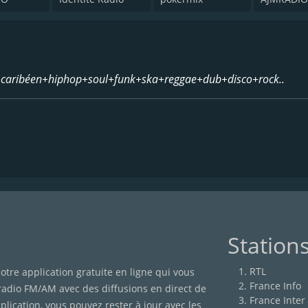
o+caribéen+hiphop+soul+funk+ska+reggae+dub+disco+rock..
Station
RTL
otre application gratuite en ligne qui vous
France Info
 radio FM/AM avec des diffusions en direct de
France Inter
lication, vous pouvez rester à jour avec les