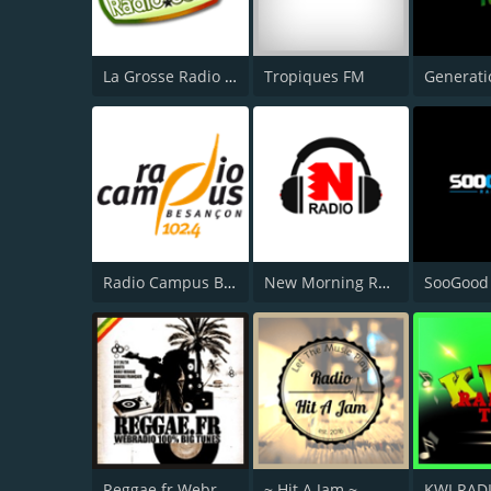
La Grosse Radio Reggae
Tropiques FM
Radio Campus Besançon
New Morning Radio
SooGood
Reggae.fr Webradio
~ Hit A Jam ~
KWI RAD