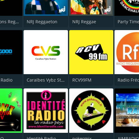
Generations Reggae
NRJ Reggaeton
NRJ Reggae
 Radio
Caraïbes Vybz Station
RCV99FM
IO
Identité Radio
pokermix
AJMRADI