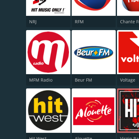
NRJ
RFM
Chante F
MFM Radio
Beur FM
Voltage
Hit West
Alouette
Virgin Ra