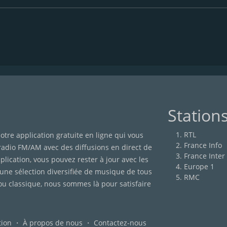
Station
RTL
otre application gratuite en ligne qui vous
France Info
 radio FM/AM avec des diffusions en direct de
France Inter
lication, vous pouvez rester à jour avec les
Europe 1
'une sélection diversifiée de musique de tous
RMC
ou classique, nous sommes là pour satisfaire
tion
・
À propos de nous
・
Contactez-nous