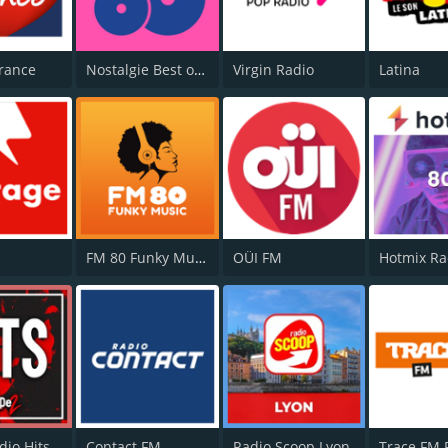
rance
Nostalgie Best of 80s
Virgin Radio
Latina
FM 80 Funky Music
OÜI FM
Hotmix Ra
dio Hits
Contact FM
Radio Scoop Lyon
Trace FM 