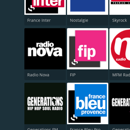
France Inter
Nostalgie
Skyrock
Radio Nova
FIP
MFM Rad
Generations FM
France Bleu Provence
Generati