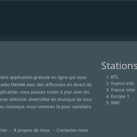
Station
RTL
otre application gratuite en ligne qui vous
France Info
 radio FM/AM avec des diffusions en direct de
France Inter
lication, vous pouvez rester à jour avec les
Europe 1
'une sélection diversifiée de musique de tous
RMC
ou classique, nous sommes là pour satisfaire
tion
・
À propos de nous
・
Contactez-nous