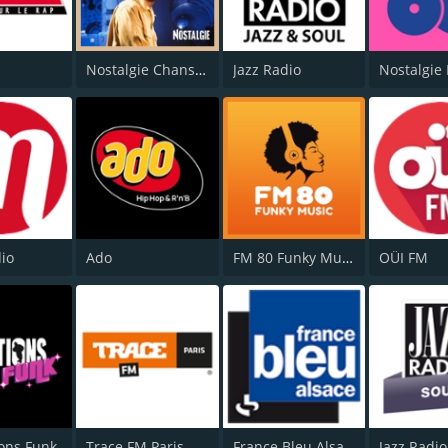
Nostalgie Chansons Françaises
Jazz Radio
io
Ado
FM 80 Funky Music
OÜI FM
ons Funk
Trace FM Paris
France Bleu Alsace
Jazz Radio