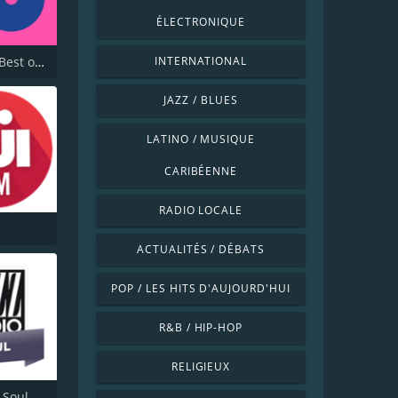
ÉLECTRONIQUE
Nostalgie Best of 80s
INTERNATIONAL
JAZZ / BLUES
LATINO / MUSIQUE
CARIBÉENNE
RADIO LOCALE
ACTUALITÉS / DÉBATS
POP / LES HITS D'AUJOURD'HUI
R&B / HIP-HOP
RELIGIEUX
 Soul