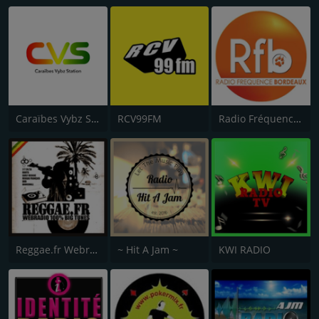
Caraïbes Vybz Station
RCV99FM
Radio Fréquence Bordeaux
Reggae.fr Webradio
~ Hit A Jam ~
KWI RADIO