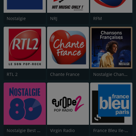
Nostalgie
NRJ
RFM
RTL 2
Chante France
Nostalgie Chansons Françaises
Nostalgie Best of 80s
Virgin Radio
France Bleu Ile-de-France