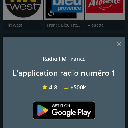
Hit West
France Bleu Provence
Alouette
Hotmixradio Happy
La vie est belle
Radio FM France
La vie est belle !
L'application radio numéro 1
Frequencies FM
4.8
+500k
Paris
: Online
Contacts
Site Web:
https://www.hotmixradio.com
Email:
support@hotmixradio.com