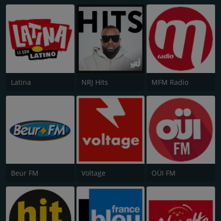
Latina
NRJ Hits
MFM Radio
Beur FM
Voltage
OÜI FM