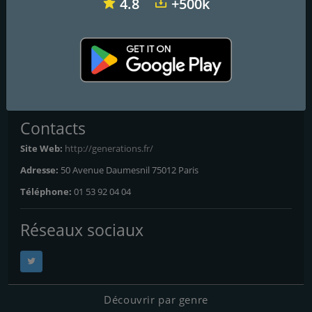
Generations R&B Gold
4.8
+500k
Hip-hop soul radio
Frequencies FM
Paris
: Online
Contacts
Site Web:
http://generations.fr/
Adresse:
50 Avenue Daumesnil 75012 Paris
Téléphone:
01 53 92 04 04
Réseaux sociaux
Découvrir par genre