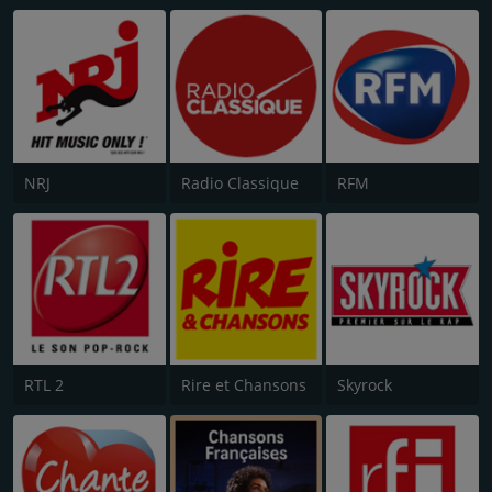
NRJ
Radio Classique
RFM
RTL 2
Rire et Chansons
Skyrock