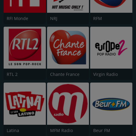
RFI Monde
NRJ
RFM
RTL 2
Chante France
Virgin Radio
Latina
MFM Radio
Beur FM