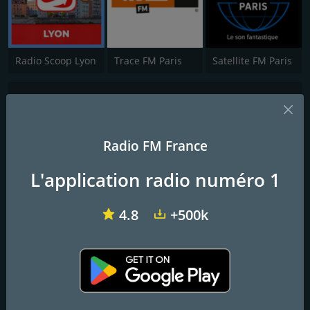
Radio Scoop Lyon
Trace FM Paris
Satellite FM Paris
Fréquence Zic
Un max de hits et de nouveautés !
Radio FM France
Frequence Zic c'est un max de hits et de nouveautés et ceci 24h /
L'application radio numéro 1
24 !
4.8
+500k
Contacts
Site Web:
http://frequencezic.com
Adresse:
14 Rue des Marins 29800 Landerneau - France
Téléphone:
06.66.70.34.99
Email:
association@radiofrequencezic.bzh