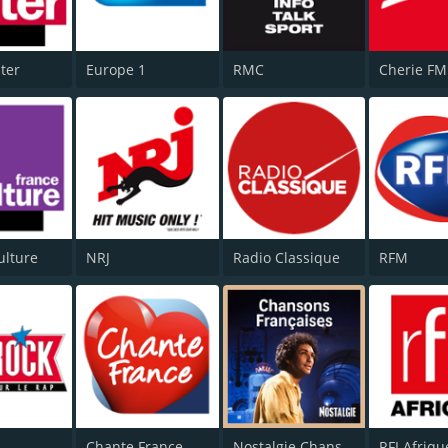
nter
Europe 1
RMC
Cherie FM
ulture
NRJ
Radio Classique
RFM
Chante France
Nostalgie Chansons Françaises
RFI Afriqu