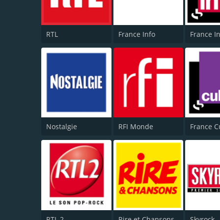
RTL
France Info
France I
Nostalgie
RFI Monde
France C
RTL 2
Rire et Chansons
Skyrock