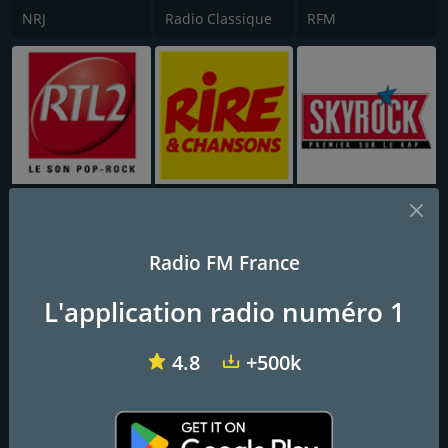
NRJ
Radio Classique
RFM
RTL 2
Rire et Chansons
Skyrock
Radio FM France
L'application radio numéro 1
4.8
+500k
Chante France
Nostalgie Chansons Françaises
RFI Afrique