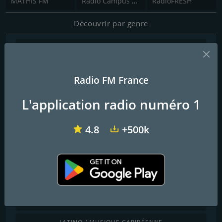
MATHIS FM
Radio Campus Lorraine
RadioFRESH
Découvrir par genre
ENFANTS
CHILLOUT / LOUNGE
Radio FM France
MUSIQUE CLASSIQUE
L'application radio numéro 1
COMÉDIE
4.8
+500k
COUNTRY
DANSE / MUSIQUE ÉLECTRONIQUE
INTERNATIONAL
JAZZ / BLUES