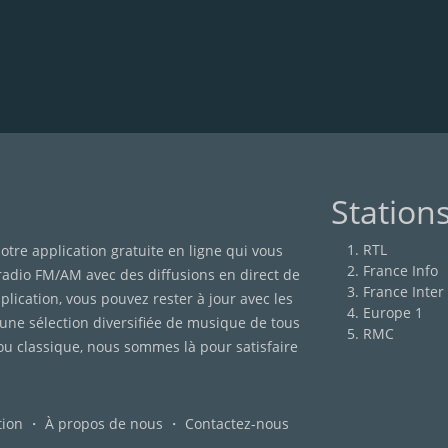
Station
RTL
otre application gratuite en ligne qui vous
France Info
 radio FM/AM avec des diffusions en direct de
France Inter
lication, vous pouvez rester à jour avec les
Europe 1
'une sélection diversifiée de musique de tous
RMC
ou classique, nous sommes là pour satisfaire
tion
・
À propos de nous
・
Contactez-nous