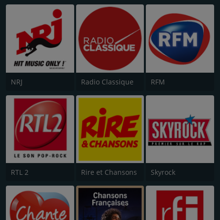
NRJ
Radio Classique
RFM
RTL 2
Rire et Chansons
Skyrock