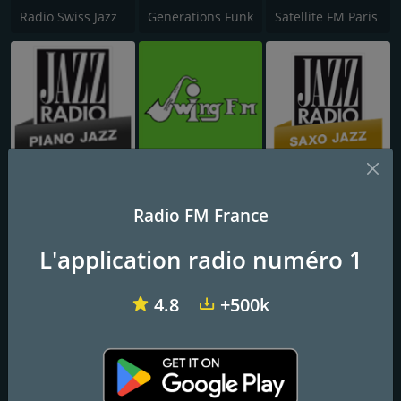
Radio Swiss Jazz
Generations Funk
Satellite FM Paris
Jazz Radio Piano Jazz
Swing FM
Jazz Radio Saxo Jazz
Radio FM France
L'application radio numéro 1
4.8
+500k
Jazz Radio Soul
Jazz Radio Latin Jazz
Nostalgie Blues