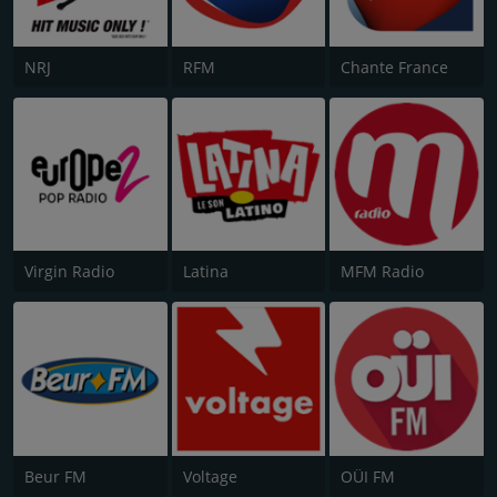
NRJ
RFM
Chante France
Virgin Radio
Latina
MFM Radio
Beur FM
Voltage
OÜI FM